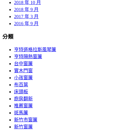
2018 年 10 月
2018 年 9 月
2017 年 3 月
2016 年 9 月
分類
亨特道格拉斯風琴簾
亨特隔熱窗簾
台中窗簾
實木門窗
小孩窗簾
布百葉
床頭板
廚房翻新
推薦窗簾
斑馬簾
新竹市窗簾
新竹窗簾