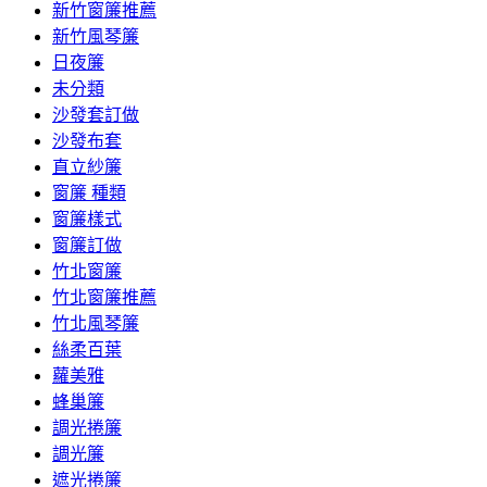
新竹窗簾推薦
新竹風琴簾
日夜簾
未分類
沙發套訂做
沙發布套
直立紗簾
窗簾 種類
窗簾樣式
窗簾訂做
竹北窗簾
竹北窗簾推薦
竹北風琴簾
絲柔百葉
蘿美雅
蜂巢簾
調光捲簾
調光簾
遮光捲簾