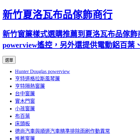
新竹夏洛瓦布品傢飾商行
新竹窗簾樣式選購推薦到夏洛瓦布品傢飾商行
powerview遙控，另外還提供電動鋁
跳
選單
至
Hunter Douglas powerview
內
亨特道格拉斯風琴簾
容
亨特隔熱窗簾
台中窗簾
實木門窗
小孩窗簾
布百葉
床頭板
德尚汽車與順道汽車精準排除雨刷作動異常
推薦窗簾