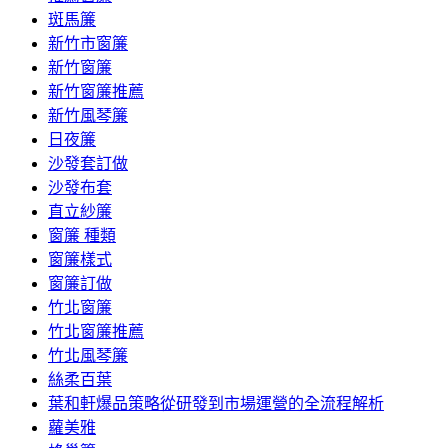
斑馬簾
新竹市窗簾
新竹窗簾
新竹窗簾推薦
新竹風琴簾
日夜簾
沙發套訂做
沙發布套
直立紗簾
窗簾 種類
窗簾樣式
窗簾訂做
竹北窗簾
竹北窗簾推薦
竹北風琴簾
絲柔百葉
葉和軒爆品策略從研發到市場運營的全流程解析
蘿美雅