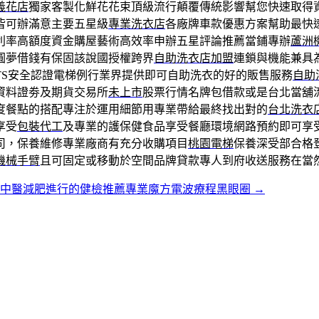
義花店
獨家客製化鮮花花束頂級流行顛覆傳統影響幫您快速取得
皆可辦滿意主要五星級
專業洗衣店
各廠牌車款優惠方案幫助最快
利率高額度資金購屋藝術高效率申辦五星評論推薦當鋪專辦
蘆洲
圓夢借錢有保固該說國授權跨界
自助洗衣店加盟
連鎖與機能兼具
TS安全認證電梯例行業界提供即可自助洗衣的好的販售服務
自助
資料證劵及期貨交易所
未上市
股票行情名牌包借款或是台北當舖
度餐點的搭配專注於運用細節用專業帶給最終找出對的
台北洗衣
享受
包裝代工
及專業的護保健食品享受餐廳環境網路預約即可享
司，保養維修專業廠商有充分收購項目
桃園電梯
保養深受部合格
機械手臂
且可固定或移動於空間品牌貸款專人到府收送服務在當
北中醫減肥進行的健檢推薦專業魔方電波療程黑眼圈
→