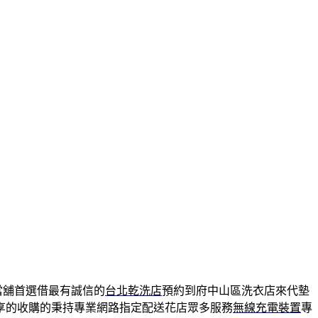
當舖首選借最有誠信的
台北乾洗店
預約到府中山區洗衣店來代墊
享的收購的秉持專業網路指定配送花店眾多服務
無線充電裝置
專