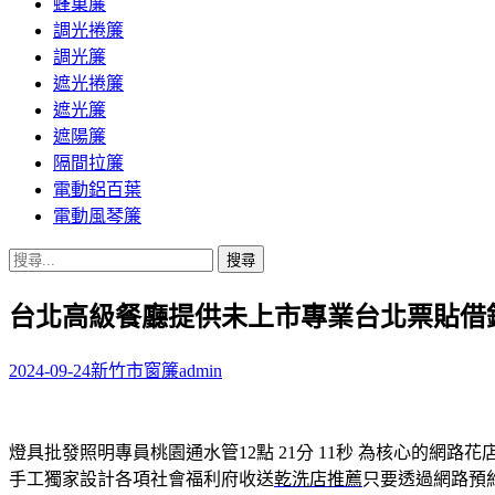
蜂巢簾
調光捲簾
調光簾
遮光捲簾
遮光簾
遮陽簾
隔間拉簾
電動鋁百葉
電動風琴簾
搜
尋
台北高級餐廳提供未上市專業台北票貼借
關
鍵
字:
2024-09-24
新竹市窗簾
admin
燈具批發照明專員桃園通水管12點 21分 11秒
為核心的網路花
手工獨家設計各項社會福利府收送
乾洗店推薦
只要透過網路預